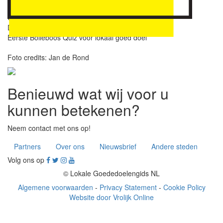
LAATSTE NIEUWS
Gastvrij 's-Hertogenbosch opgenomen in gids
Dierenwei Geitenbrij opgenomen in gids
Eerste Bolleboos Quiz voor lokaal goed doel
Foto credits: Jan de Rond
Benieuwd wat wij voor u
kunnen betekenen?
Neem contact met ons op!
Partners
Over ons
Nieuwsbrief
Andere steden
Volg ons op
© Lokale Goededoelengids NL
Algemene voorwaarden
-
Privacy Statement
-
Cookie Policy
Website door Vrolijk Online