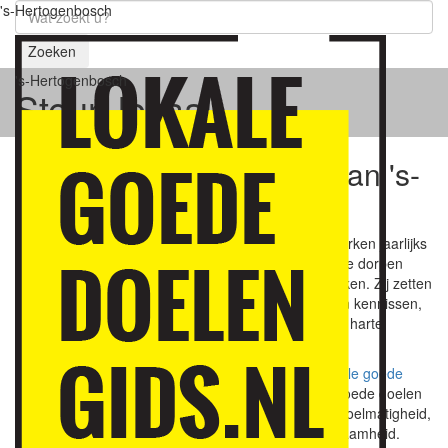
's-Hertogenbosch
Zoeken
's-Hertogenbosch
Steun lokaal!
Samen geven we kleur aan 's-
Hertogenbosch!
’s-Hertogenbosch bloeit! Ruim
50.000 vrijwilligers
werken jaarlijks
circa 10 miljoen uur om Den Bosch en de omliggende dorpen
leuker, groener, socialer, gezelliger en mooier te maken.
Zij zetten
zich in voor u, uw ouders, kinderen, familie, buren en kennissen,
maar
kunnen dit niet alleen. Uw hulp en steun is van harte
welkom.
Op deze site vindt u een exclusieve selectie van l
okale goede
doelen
die uw waardering en steun waard zijn.
De goede doelen
voldoen aan
strenge criteria
van betrouwbaarheid, doelmatigheid,
lokale betrokkenheid, continuïteit en (sociale) duurzaamheid.